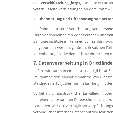
SSL-Verschlüsselung (https)
: Um Ihre via unse
verschlüsselte Verbindungen an dem Präfix // 
6. Übermittlung und Offenbarung von pers
Im Rahmen unserer Verarbeitung von personen
Organisationseinheiten oder Personen übermit
Zahlungsinstitute im Rahmen von Zahlungsvorgä
eingebunden werden, gehören. In solchen Fall
Vereinbarungen, die dem Schutz Ihrer Daten d
7. Datenverarbeitung in Drittländ
Sofern wir Daten in einem Drittland (d.h., au
im Rahmen der Inanspruchnahme von Diensten 
stattfindet, erfolgt dies nur im Einklang mit d
Vorbehaltlich ausdrücklicher Einwilligung oder
mit einem anerkannten Datenschutzniveau, zu d
Garantien, wie z.B. vertraglicher Verpflichtu
verbindlicher interner Datenschutzvorschrifte