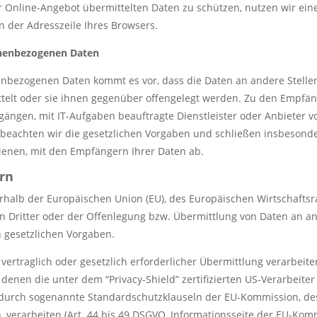
r Online-Angebot übermittelten Daten zu schützen, nutzen wir ein
in der Adresszeile Ihres Browsers.
onenbezogenen Daten
bezogenen Daten kommt es vor, dass die Daten an andere Stellen,
telt oder sie ihnen gegenüber offengelegt werden. Zu den Empfän
ngen, mit IT-Aufgaben beauftragte Dienstleister oder Anbieter vo
 beachten wir die gesetzlichen Vorgaben und schließen insbesond
ienen, mit den Empfängern Ihrer Daten ab.
ern
ßerhalb der Europäischen Union (EU), des Europäischen Wirtschafts
Dritter oder der Offenlegung bzw. Übermittlung von Daten an a
en gesetzlichen Vorgaben.
 vertraglich oder gesetzlich erforderlicher Übermittlung verarbeite
enen die unter dem “Privacy-Shield” zertifizierten US-Verarbeite
ng durch sogenannte Standardschutzklauseln der EU-Kommission, des
n, verarbeiten (Art. 44 bis 49 DSGVO, Informationsseite der EU-Kom