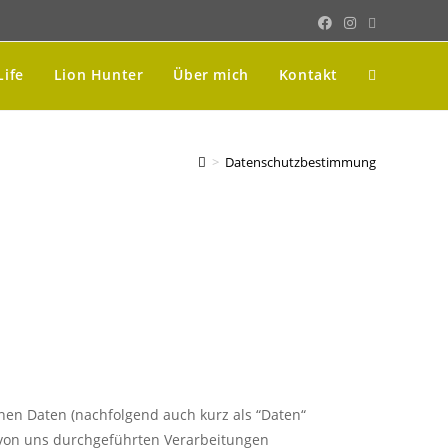
Life
Lion Hunter
Über mich
Kontakt
>
Datenschutzbestimmung
nen Daten (nachfolgend auch kurz als “Daten“
e von uns durchgeführten Verarbeitungen