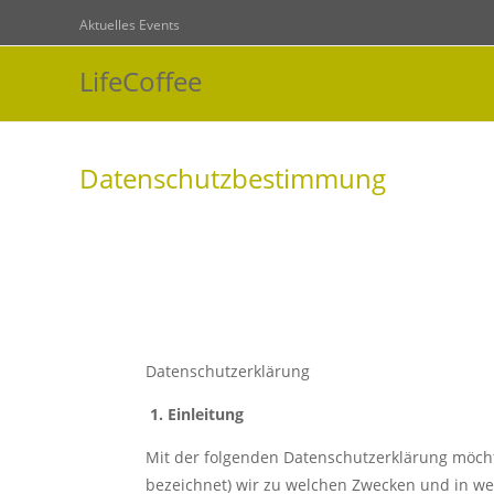
Zum
Aktuelles
Events
Inhalt
springen
LifeCoffee
Datenschutzbestimmung
Datenschutzerklärung
1. Einleitung
Mit der folgenden Datenschutzerklärung möcht
bezeichnet) wir zu welchen Zwecken und in we