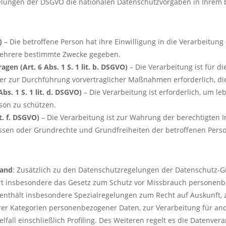
egelungen der DSGVO die nationalen Datenschutzvorgaben in Ihrem
)
– Die betroffene Person hat ihre Einwilligung in die Verarbeitu
mehrere bestimmte Zwecke gegeben.
gen (Art. 6 Abs. 1 S. 1 lit. b. DSGVO)
– Die Verarbeitung ist für di
oder zur Durchführung vorvertraglicher Maßnahmen erforderlich, di
bs. 1 S. 1 lit. d. DSGVO)
– Die Verarbeitung ist erforderlich, um l
son zu schützen.
it. f. DSGVO)
– Die Verarbeitung ist zur Wahrung der berechtigten I
teressen oder Grundrechte und Grundfreiheiten der betroffenen Pe
land
: Zusätzlich zu den Datenschutzregelungen der Datenschutz-
rt insbesondere das Gesetz zum Schutz vor Missbrauch personenb
enthält insbesondere Spezialregelungen zum Recht auf Auskunft,
rer Kategorien personenbezogener Daten, zur Verarbeitung für an
fall einschließlich Profiling. Des Weiteren regelt es die Datenver