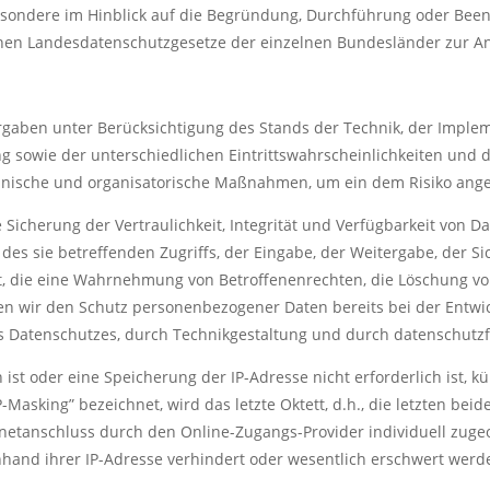
besondere im Hinblick auf die Begründung, Durchführung oder Bee
können Landesdatenschutzgesetze der einzelnen Bundesländer zur 
rgaben unter Berücksichtigung des Stands der Technik, der Imple
g sowie der unterschiedlichen Eintrittswahrscheinlichkeiten un
echnische und organisatorische Maßnahmen, um ein dem Risiko ang
cherung der Vertraulichkeit, Integrität und Verfügbarkeit von D
des sie betreffenden Zugriffs, der Eingabe, der Weitergabe, der S
t, die eine Wahrnehmung von Betroffenenrechten, die Löschung v
gen wir den Schutz personenbezogener Daten bereits bei der Entw
 Datenschutzes, durch Technikgestaltung und durch datenschutzf
 ist oder eine Speicherung der IP-Adresse nicht erforderlich ist, k
-Masking” bezeichnet, wird das letzte Oktett, d.h., die letzten beid
rnetanschluss durch den Online-Zugangs-Provider individuell zuge
anhand ihrer IP-Adresse verhindert oder wesentlich erschwert werd