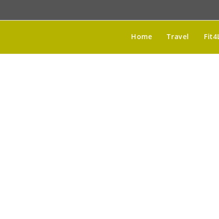
Home
Travel
Fit4
„Das Leben war trü
Da traf ich auf der S