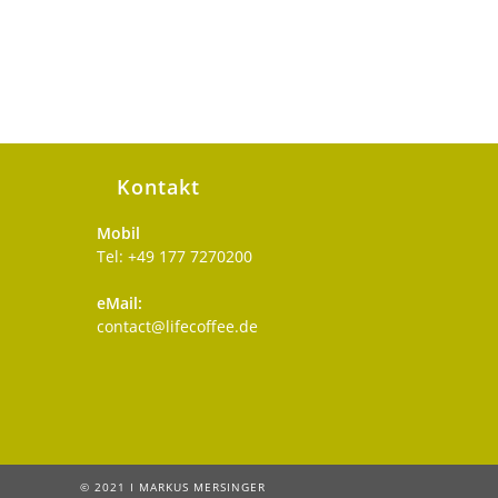
Kontakt
Mobil
Tel: +49 177 7270200
eMail:
Opens
contact@lifecoffee.de
in
your
application
© 2021 I MARKUS MERSINGER