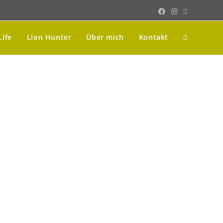
Life
Lion Hunter
Über mich
Kontakt
be und Dollar hatte ich keine.
traße einen Mann ohne Beine.“