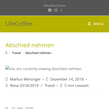
Zum
Aktuelles
Events
Inhalt
springen
LifeCoffee
Menü
Abschied nehmen
>
Travel
>
Abschied nehmen
Beitrags-
Beitrag
Markus Mersinger
Dezember 14, 2018
Autor:
veröffentlicht:
Beitrags-
Lesedauer:
Reise 2018/2019
/
Travel
5 min Lesezeit
Kategorie:
Fr., 14. Dez. 2018: