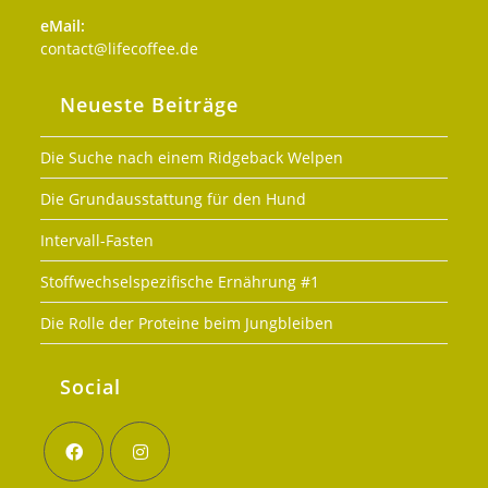
eMail:
Opens
contact@lifecoffee.de
in
your
Neueste Beiträge
application
Die Suche nach einem Ridgeback Welpen
Die Grundausstattung für den Hund
Intervall-Fasten
Stoffwechselspezifische Ernährung #1
Die Rolle der Proteine beim Jungbleiben
Social