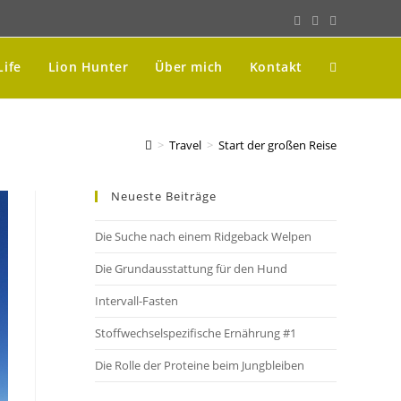
Life
Lion Hunter
Über mich
Kontakt
>
Travel
>
Start der großen Reise
Neueste Beiträge
Die Suche nach einem Ridgeback Welpen
Die Grundausstattung für den Hund
Intervall-Fasten
Stoffwechselspezifische Ernährung #1
Die Rolle der Proteine beim Jungbleiben