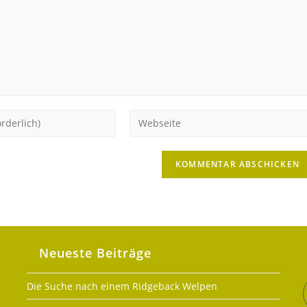
Gib
deine
Website-
URL
ein
(optional)
en
Neueste Beiträge
Die Suche nach einem Ridgeback Welpen