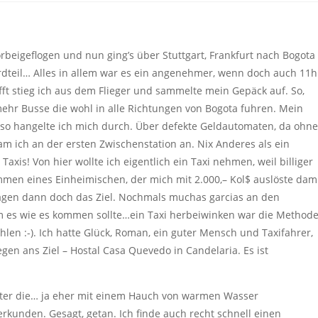
rbeigeflogen und nun ging’s über Stuttgart, Frankfurt nach Bogota
rdteil… Alles in allem war es ein angenehmer, wenn doch auch 11h
ft stieg ich aus dem Flieger und sammelte mein Gepäck auf. So,
mehr Busse die wohl in alle Richtungen von Bogota fuhren. Mein
 so hangelte ich mich durch. Über defekte Geldautomaten, da ohne
m ich an der ersten Zwischenstation an. Nix Anderes als ein
axis! Von hier wollte ich eigentlich ein Taxi nehmen, weil billiger
ommen eines Einheimischen, der mich mit 2.000,– Kol$ auslöste dam
fragen dann doch das Ziel. Nochmals muchas garcias an den
am es wie es kommen sollte…ein Taxi herbeiwinken war die Method
en :-). Ich hatte Glück, Roman, ein guter Mensch und Taxifahrer,
n ans Ziel – Hostal Casa Quevedo in Candelaria. Es ist
 unter die… ja eher mit einem Hauch von warmen Wasser
rkunden. Gesagt, getan. Ich finde auch recht schnell einen