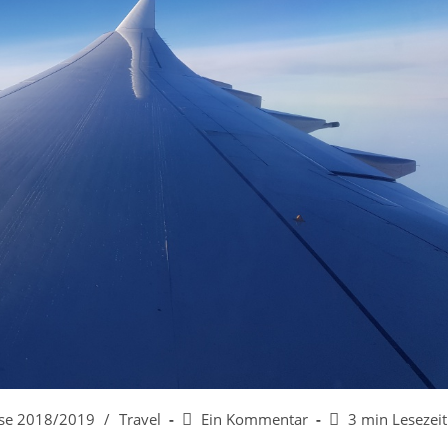
gs-
Beitrags-
Lesedauer:
ise 2018/2019
/
Travel
Ein Kommentar
3 min Lesezeit
rie:
Kommentare: