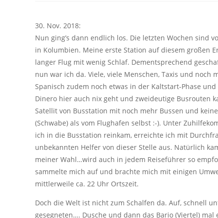
30. Nov. 2018:
Nun ging’s dann endlich los. Die letzten Wochen sind vo
in Kolumbien. Meine erste Station auf diesem großen E
langer Flug mit wenig Schlaf. Dementsprechend geschaf
nun war ich da. Viele, viele Menschen, Taxis und noch 
Spanisch zudem noch etwas in der Kaltstart-Phase und
Dinero hier auch nix geht und zweideutige Busrouten ka
Satellit von Busstation mit noch mehr Bussen und keine T
(Schwabe) als vom Flughafen selbst :-). Unter Zuhilfek
ich in die Busstation reinkam, erreichte ich mit Durch
unbekannten Helfer von dieser Stelle aus. Natürlich k
meiner Wahl…wird auch in jedem Reiseführer so empfohl
sammelte mich auf und brachte mich mit einigen Umwege
mittlerweile ca. 22 Uhr Ortszeit.
Doch die Welt ist nicht zum Schalfen da. Auf, schnell
gesegneten…. Dusche und dann das Bario (Viertel) mal e