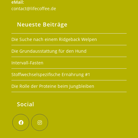
eMail:
Opens
contact@lifecoffee.de
in
your
Neueste Beiträge
application
Die Suche nach einem Ridgeback Welpen
Die Grundausstattung für den Hund
Intervall-Fasten
Stoffwechselspezifische Ernährung #1
Die Rolle der Proteine beim Jungbleiben
Social