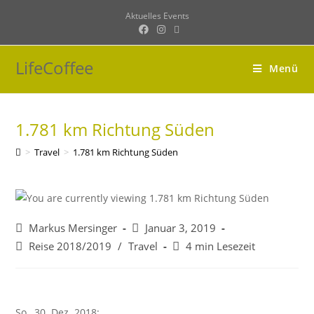
Zum
Aktuelles
Events
Inhalt
springen
LifeCoffee
Menü
1.781 km Richtung Süden
>
Travel
>
1.781 km Richtung Süden
Beitrags-
Beitrag
Markus Mersinger
Januar 3, 2019
Autor:
veröffentlicht:
Beitrags-
Lesedauer:
Reise 2018/2019
/
Travel
4 min Lesezeit
Kategorie:
So., 30. Dez. 2018: