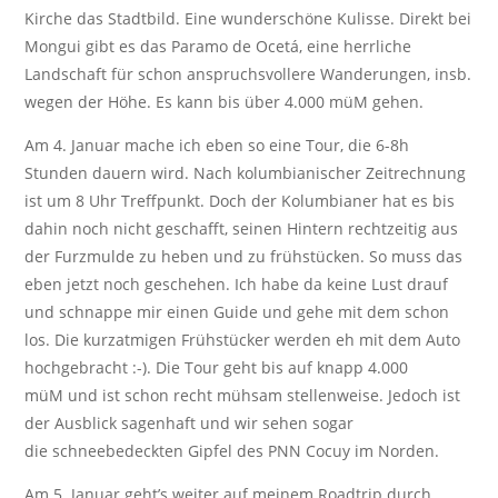
Kirche das Stadtbild. Eine wunderschöne Kulisse. Direkt bei
Mongui gibt es das Paramo de Ocetá, eine herrliche
Landschaft für schon anspruchsvollere Wanderungen, insb.
wegen der Höhe. Es kann bis über 4.000 müM gehen.
Am 4. Januar mache ich eben so eine Tour, die 6-8h
Stunden dauern wird. Nach kolumbianischer Zeitrechnung
ist um 8 Uhr Treffpunkt. Doch der Kolumbianer hat es bis
dahin noch nicht geschafft, seinen Hintern rechtzeitig aus
der Furzmulde zu heben und zu frühstücken. So muss das
eben jetzt noch geschehen. Ich habe da keine Lust drauf
und schnappe mir einen Guide und gehe mit dem schon
los. Die kurzatmigen Frühstücker werden eh mit dem Auto
hochgebracht :-). Die Tour geht bis auf knapp 4.000
müM und ist schon recht mühsam stellenweise. Jedoch ist
der Ausblick sagenhaft und wir sehen sogar
die schneebedeckten Gipfel des PNN Cocuy im Norden.
Am 5. Januar geht’s weiter auf meinem Roadtrip durch