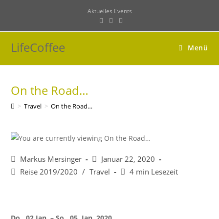
Zum
Aktuelles
Events
Inhalt
springen
LifeCoffee
Menü
On the Road…
>
Travel
>
On the Road…
Beitrags-
Beitrag
Markus Mersinger
Januar 22, 2020
Autor:
veröffentlicht:
Beitrags-
Lesedauer:
Reise 2019/2020
/
Travel
4 min Lesezeit
Kategorie:
Do., 02.Jan. – So., 05. Jan. 2020