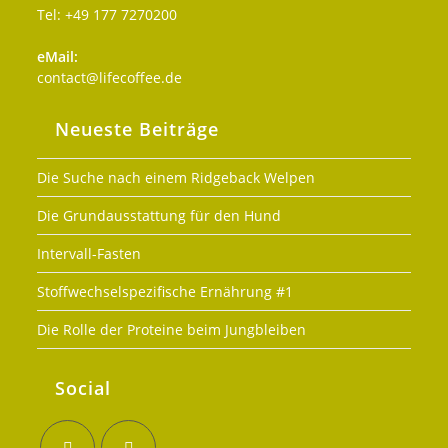
Tel: +49 177 7270200
eMail:
Opens
contact@lifecoffee.de
in
your
Neueste Beiträge
application
Die Suche nach einem Ridgeback Welpen
Die Grundausstattung für den Hund
Intervall-Fasten
Stoffwechselspezifische Ernährung #1
Die Rolle der Proteine beim Jungbleiben
Social